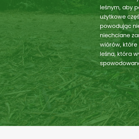
leśnym, aby p
użytkowe częś
powodując ni
niechciane za
wiórów, które
leśna, która 
spowodowaną