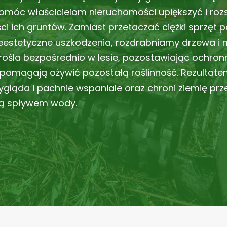
omóc właścicielom nieruchomości upiększyć i roz
ci ich gruntów. Zamiast przetaczać ciężki sprzęt 
eestetyczne uszkodzenia, rozdrabniamy drzewa i
rośla bezpośrednio w lesie, pozostawiając ochro
 pomagają ożywić pozostałą roślinność. Rezultatem
wygląda i pachnie wspaniale oraz chroni ziemię prz
 spływem wody.