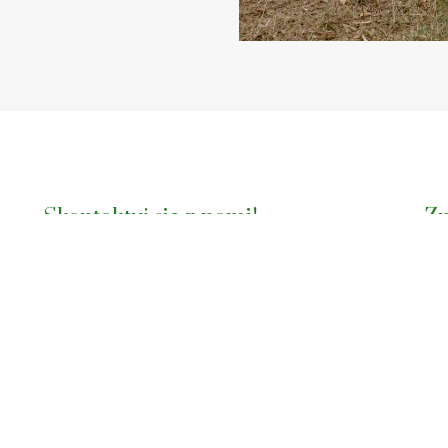
Skontaktuj się z nami!
Zn
Mogilany ul Rynek 4
501-803-568
promulczer@gmail.com