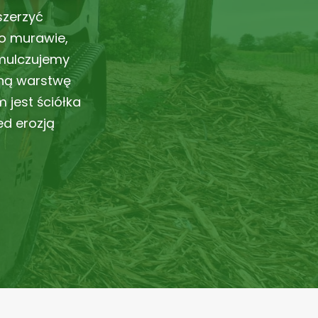
szerzyć
po murawie,
 mulczujemy
nną warstwę
 jest ściółka
ed erozją